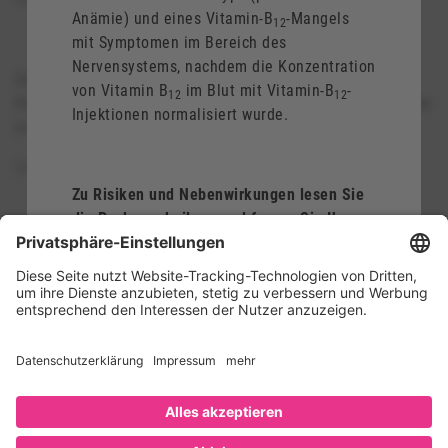
12
Anämie) und eines Vitamin-B
-Mangels
12
mit Symptomen im Bereich des
Nervensystems, nachdem die Konzentration
Zu Risiken und Nebenwirkungen lesen Sie die
von Vitamin B
im Blut mit Vitamin-B
-
12
12
Packungsbeilage und fragen Sie Ihre Ärztin, Ihren Arzt oder
Injektionen normalisiert wurde.
in Ihrer Apotheke.
Stand: 01/2023.
mibe
GmbH Arzneimittel, 06796 Brehna.
Zu Risiken und Nebenwirkungen lesen Sie
die Packungsbeilage und fragen Sie Ihre
Ärztin, Ihren Arzt oder in Ihrer Apotheke.
Stand: 01/2023.
mibe
GmbH Arzneimittel,
06796 Brehna.
Sitemap
Pflichtangaben
Quellenverzeichnis
Datenschutz
Impressum
© 2026 Dermapharm AG
Cookie-Einstellungen