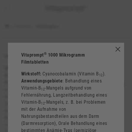
Vitaprompt
Pflichtangaben
®
Vitaprompt
1000 Mikrogramm
®
Vitaprompt
1000 Mikrogramm Filmtabletten
Filmtabletten
Wirkstoff:
Cyanocobalamin (Vitamin B
).
12
Wirkstoff:
Cyanocobalamin (Vitamin B
).
Anwendungsgebiete
: Behandlung eines Vitamin-B
-
12
12
Anwendungsgebiete
: Behandlung eines
Mangels aufgrund von Fehlernährung, Langzeitbehandlung
Vitamin-B
-Mangels aufgrund von
eines Vitamin-B
-Mangels, z. B. bei Problemen mit der
12
12
Fehlernährung, Langzeitbehandlung eines
Aufnahme von Nahrungsbestandteilen aus dem Darm
Vitamin-B
-Mangels, z. B. bei Problemen
(Darmresorption), Orale Behandlung eines bestimmten
12
mit der Aufnahme von
Anämie-Typs (perniziöse Anämie) und eines Vitamin-B
-
12
Nahrungsbestandteilen aus dem Darm
Mangels mit Symptomen im Bereich des Nervensystems,
(Darmresorption), Orale Behandlung eines
nachdem die Konzentration von Vitamin B
im Blut mit
12
bestimmten Anämie-Typs (perniziöse
Vitamin-B
-Injektionen normalisiert wurde.